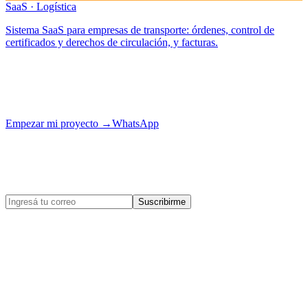
SaaS · Logística
Sistema SaaS para empresas de transporte: órdenes, control de
certificados y derechos de circulación, y facturas.
¿Tu proyecto es el próximo?
Contanos tu idea y la llevamos a producción con el mismo cuidado.
Empezar mi proyecto
→
WhatsApp
Enterate de las novedades
de egobytes.
Novedades, casos de éxito y tips de tecnología para tu negocio.
Suscribirme