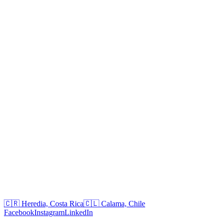
Costa Rica
+506 8634 5839
+506 6175 1314
Chile
+56 9 9477 4464
+56 9 3221 5634
Correos
jrodriguez@egobytes.com
soporte@jrtec.cl
Oficinas
🇨🇷 Heredia, Costa Rica
🇨🇱 Calama, Chile
Facebook
Instagram
LinkedIn