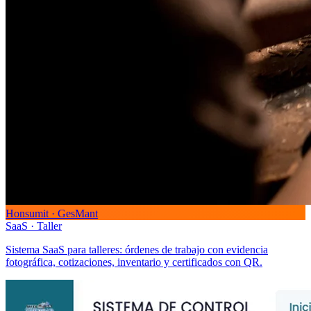
Honsumit · GesMant
SaaS · Taller
Sistema SaaS para talleres: órdenes de trabajo con evidencia
fotográfica, cotizaciones, inventario y certificados con QR.