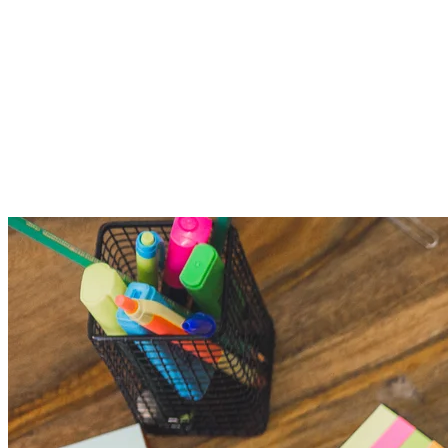
Tiempo de desarrollo
16 semanas
Tipo
Desarrollo web
Tecnologías
Laravel
MySQL
Más trabajo
Otros proyectos