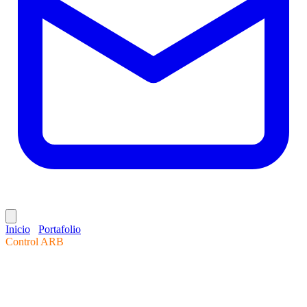
Inicio
/
Portafolio
/
Control ARB
Control ARB
Sistema · Taller
La operación de ARB,
ordenada a su medida