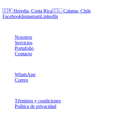
Oficinas
🇨🇷 Heredia, Costa Rica
🇨🇱 Calama, Chile
Facebook
Instagram
LinkedIn
Empresa
Nosotros
Servicios
Portafolio
Contacto
Soporte
WhatsApp
Correo
Legal
Términos y condiciones
Política de privacidad