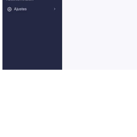
Sobre el proyecto
El reto y la solución
Un sistema de gestión para notarías, diseñado para facilitar el
ingreso y la consulta de índices de vehículos y escrituras. La
plataforma optimiza el trabajo diario de los notarios al digitalizar y
centralizar la información clave.
Permite registrar y consultar índices de forma eficiente, y gestionar
repertorios y planillas de manera organizada. Su interfaz es intuitiva