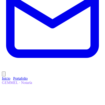
Inicio
/
Portafolio
/
GEMMEL · Notaría
GEMMEL · Notaría
LegalTech · Notarías
Los índices notariales,
digitalizados