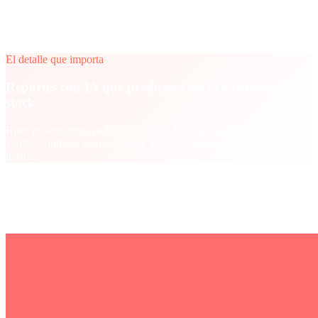
Reportes con IA: predicción de ventas y stock
Alertas cuando un parámetro impacta un KPI
El detalle que importa
Reportes con IA que predicen ventas y cuidan el
stock
Risto no solo toma pedidos: aprende de tu operación para anticipar
ventas, controlar el inventario y avisarte cuando algo se sale de lo
normal.
Más trabajo
Otros proyectos