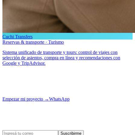
Cuchi Transfers
Reservas & transporte · Turismo
Sistema unificado de transporte y tours: control de viajes con
selección de asientos, compra en línea y recomendaciones con
Google y TripAdvisor.
¿Tu proyecto es el próximo?
Contanos tu idea y la llevamos a producción con el mismo cuidado.
Empezar mi proyecto
→
WhatsApp
Enterate de las novedades
de egobytes.
Novedades, casos de éxito y tips de tecnología para tu negocio.
Suscribirme