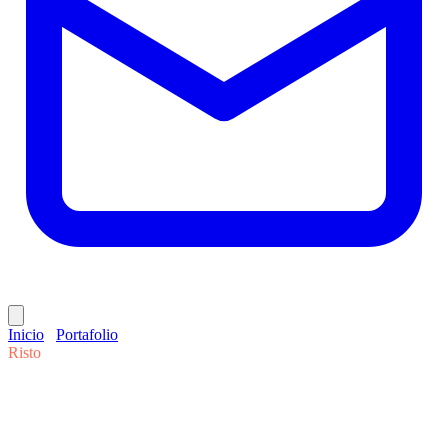
Inicio
/
Portafolio
/
Risto
Risto
POS · Restaurantes
El POS para bares y
restaurantes, en tiempo real