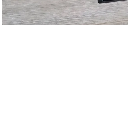
Sobre el proyecto
El reto y la solución
Risto es un sistema POS web para bares y restaurantes, pensado
para operar en tiempo real. La información fluye en vivo hacia las
áreas de preparación y la caja, acelerando la toma de pedidos y la
atención al cliente.
El módulo de caja es simple e intuitivo y se integra con impresoras
térmicas. Cada área trabaja con impresoras de comandas o, si se
prefiere, con pantallas/tabletas para comandas digitales, ahorrando
papel. Además, Risto incorpora reportes con IA para predecir
ventas, controlar stock y alertar cuando un parámetro impacta un
indicador clave.
Ficha
Cliente