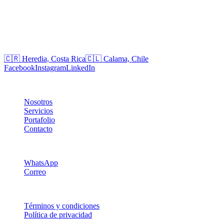
jrodriguez@egobytes.com
soporte@jrtec.cl
Oficinas
🇨🇷 Heredia, Costa Rica
🇨🇱 Calama, Chile
Facebook
Instagram
LinkedIn
Empresa
Nosotros
Servicios
Portafolio
Contacto
Soporte
WhatsApp
Correo
Legal
Términos y condiciones
Política de privacidad