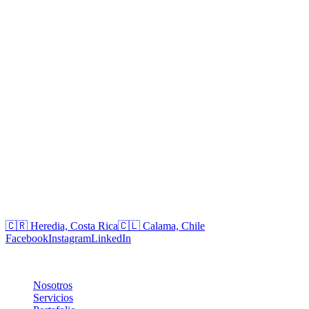
+506 8634 5839
+506 6175 1314
Chile
+56 9 9477 4464
+56 9 3221 5634
Correos
jrodriguez@egobytes.com
soporte@jrtec.cl
Oficinas
🇨🇷 Heredia, Costa Rica
🇨🇱 Calama, Chile
Facebook
Instagram
LinkedIn
Empresa
Nosotros
Servicios