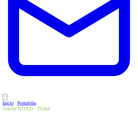
Inicio
/
Portafolio
/
TeachUNITED · TUbot
TeachUNITED · TUbot
Inteligencia artificial · EdTech
El conocimiento de
TeachUNITED, respondido por