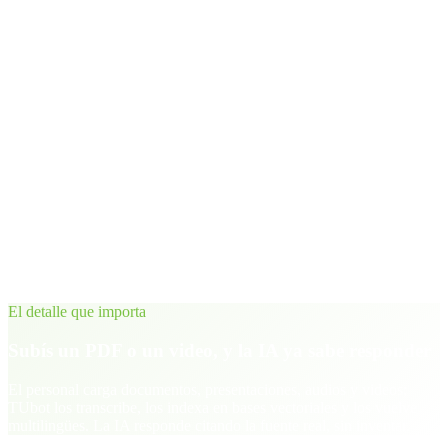
Lo que hace
Carga de PDF, Word, PowerPoint, audio y video a la base de
conocimiento
Indexación con bases de datos vectoriales (RAG)
Transcripción automática de videos y audios
Respuestas multilingües en el idioma de cada usuario
Chat con IA que cita los recursos de origen
Disponible en web y apps móviles (iOS y Android)
Panel de administración para el equipo de TeachUNITED
El detalle que importa
Subís un PDF o un video, y la IA ya sabe responder
El personal carga documentos, presentaciones, audios y videos;
TUbot los transcribe, los indexa en bases vectoriales y los vuelve
multilingües. La IA responde citando la fuente real, sin inventar.