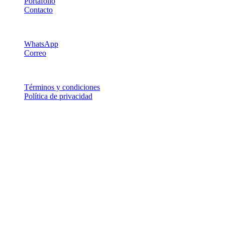
Portafolio
Contacto
Soporte
WhatsApp
Correo
Legal
Términos y condiciones
Política de privacidad
© 2026 egobytes — Software a medida, apps, IA e
integraciones.
Costa Rica · Chile · Latinoamérica