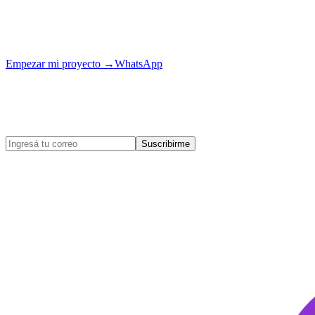
¿Tu proyecto es el próximo?
Contanos tu idea y la llevamos a producción con el mismo cuidado.
Empezar mi proyecto
→
WhatsApp
Enterate de las novedades
de egobytes.
Novedades, casos de éxito y tips de tecnología para tu negocio.
Suscribirme