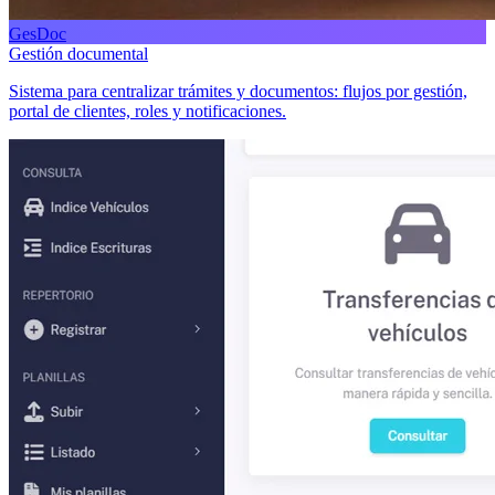
GesDoc
Gestión documental
Sistema para centralizar trámites y documentos: flujos por gestión,
portal de clientes, roles y notificaciones.