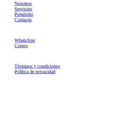
Nosotros
Servicios
Portafolio
Contacto
Soporte
WhatsApp
Correo
Legal
Términos y condiciones
Política de privacidad
© 2026 egobytes — Software a medida, apps, IA e
integraciones.
Costa Rica · Chile · Latinoamérica