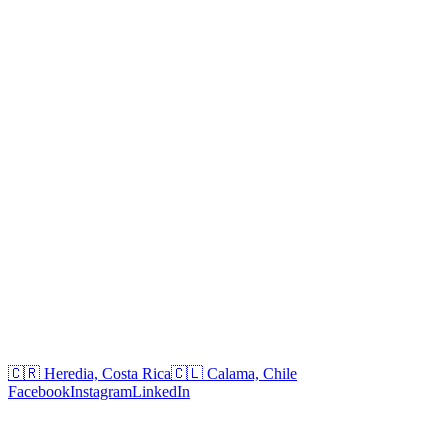
Costa Rica
+506 8634 5839
+506 6175 1314
Chile
+56 9 9477 4464
+56 9 3221 5634
Correos
jrodriguez@egobytes.com
soporte@jrtec.cl
Oficinas
🇨🇷 Heredia, Costa Rica
🇨🇱 Calama, Chile
Facebook
Instagram
LinkedIn
Empresa