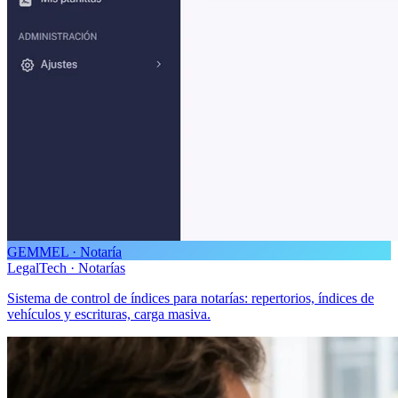
GEMMEL · Notaría
LegalTech · Notarías
Sistema de control de índices para notarías: repertorios, índices de
vehículos y escrituras, carga masiva.