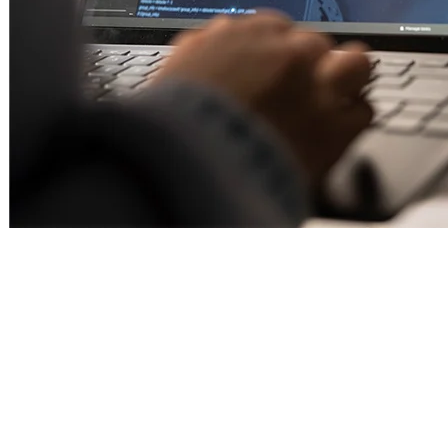
Sobre el proyecto
El reto y la solución
Creamos agentes de chat personalizados para cada cliente y
entregamos un script (widget) listo para insertar en su sitio. El agente
responde con la información de la empresa, en el tono de la marca y
con límites claros sobre qué puede o no contestar.
El widget es liviano, funciona como ventana flotante y se conecta a
un backend con RAG (búsqueda en tus documentos: PDFs, FAQs,