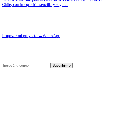
Chile, con integración sencilla y segura.
¿Tu proyecto es el próximo?
Contanos tu idea y la llevamos a producción con el mismo cuidado.
Empezar mi proyecto
→
WhatsApp
Enterate de las novedades
de egobytes.
Novedades, casos de éxito y tips de tecnología para tu negocio.
Suscribirme