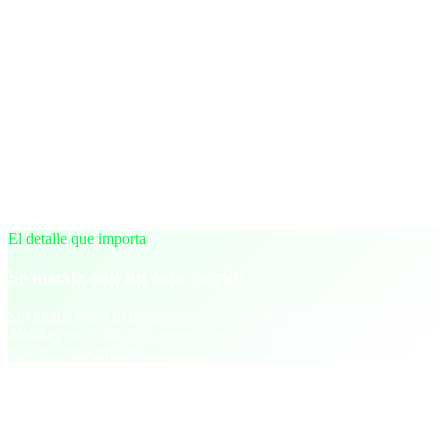
Widget embebible con un simple <script> y data-key
Personalización de tono, saludos, horario y branding
RAG: respuestas basadas en tus documentos y enlaces
Handoff a agente humano (panel / WhatsApp)
Métricas: preguntas frecuentes, resolución y satisfacción
Multilenguaje (detecta el idioma del usuario)
Seguridad: dominios permitidos, roles y registros
El detalle que importa
Se instala con un solo <script>
Sin migraciones ni integraciones complejas: pegás una línea con tu
data-key en el sitio y el agente queda funcionando, conectado a tu
base de conocimiento.
Más trabajo
Otros proyectos